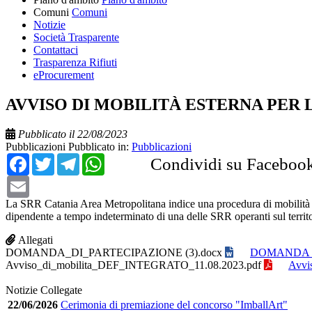
Comuni
Comuni
Notizie
Società Trasparente
Contattaci
Trasparenza Rifiuti
eProcurement
AVVISO DI MOBILITÀ ESTERNA PER L
Pubblicato il 22/08/2023
Pubblicazioni
Pubblicato in:
Pubblicazioni
Facebook
Twitter
Telegram
WhatsApp
Condividi su Faceboo
Email
La SRR Catania Area Metropolitana indice una procedura di mobilità este
dipendente a tempo indeterminato di una delle SRR operanti sul territo
Allegati
DOMANDA_DI_PARTECIPAZIONE (3).docx
DOMANDA_D
Avviso_di_mobilita_DEF_INTEGRATO_11.08.2023.pdf
Avvi
Notizie Collegate
22/06/2026
Cerimonia di premiazione del concorso "ImballArt"