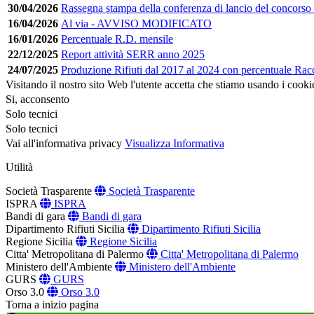
30/04/2026
Rassegna stampa della conferenza di lancio del conco
16/04/2026
Al via - AVVISO MODIFICATO
16/01/2026
Percentuale R.D. mensile
22/12/2025
Report attività SERR anno 2025
24/07/2025
Produzione Rifiuti dal 2017 al 2024 con percentuale Racc
Visitando il nostro sito Web l'utente accetta che stiamo usando i cooki
Si, acconsento
Solo tecnici
Solo tecnici
Vai all'informativa privacy
Visualizza Informativa
Utilità
Società Trasparente
Società Trasparente
ISPRA
ISPRA
Bandi di gara
Bandi di gara
Dipartimento Rifiuti Sicilia
Dipartimento Rifiuti Sicilia
Regione Sicilia
Regione Sicilia
Citta' Metropolitana di Palermo
Citta' Metropolitana di Palermo
Ministero dell'Ambiente
Ministero dell'Ambiente
GURS
GURS
Orso 3.0
Orso 3.0
Torna a inizio pagina