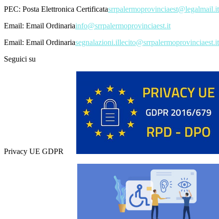
PEC:
Posta Elettronica Certificata
srrpalermoprovinciaest@legalmail.it
Email:
Email Ordinaria
info@srrpalermoprovinciaest.it
Email:
Email Ordinaria
segnalazioni.illecito@srrpalermoprovinciaest.it
Seguici su
Privacy UE GDPR