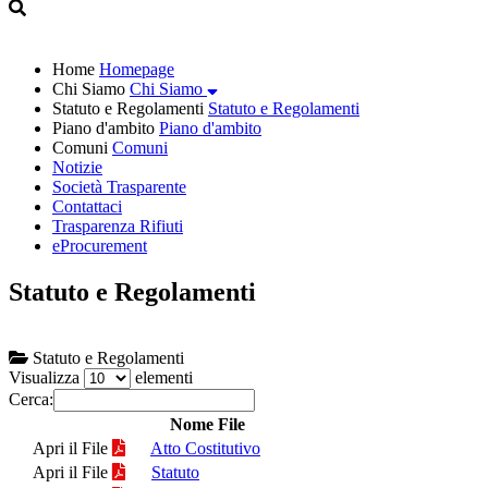
Home
Homepage
Chi Siamo
Chi Siamo
Statuto e Regolamenti
Statuto e Regolamenti
Piano d'ambito
Piano d'ambito
Comuni
Comuni
Notizie
Società Trasparente
Contattaci
Trasparenza Rifiuti
eProcurement
Statuto e Regolamenti
Statuto e Regolamenti
Visualizza
elementi
Cerca:
Nome File
Apri il File
Atto Costitutivo
Apri il File
Statuto