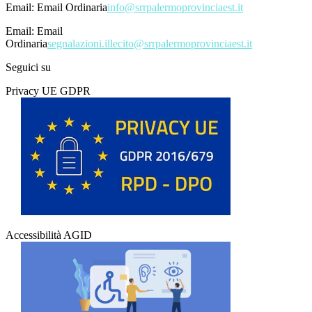
Email:
Email Ordinaria
info@srrpalermoprovinciaest.it
Email:
Email
Ordinaria
segnalazioni.illecito@srrpalermoprovinciaest.it
Seguici su
Privacy UE GDPR
Accessibilità AGID