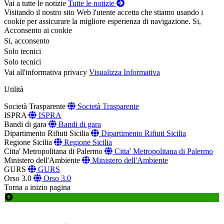
Vai a tutte le notizie
Tutte le notizie
Visitando il nostro sito Web l'utente accetta che stiamo usando i
cookie per assicurare la migliore esperienza di navigazione.
Si,
Acconsento ai cookie
Si, acconsento
Solo tecnici
Solo tecnici
Vai all'informativa privacy
Visualizza Informativa
Utilità
Società Trasparente
Società Trasparente
ISPRA
ISPRA
Bandi di gara
Bandi di gara
Dipartimento Rifiuti Sicilia
Dipartimento Rifiuti Sicilia
Regione Sicilia
Regione Sicilia
Citta' Metropolitana di Palermo
Citta' Metropolitana di Palermo
Ministero dell'Ambiente
Ministero dell'Ambiente
GURS
GURS
Orso 3.0
Orso 3.0
Torna a inizio pagina