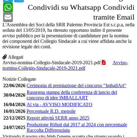
WhatsApp
Condividi su Whatsapp
Condividi
Email
tramite Email
L'Assemblea dei Soci della SRR Palermo Provincia Est s.c.p.a, nella
seduta del 13/05/2019, ha ritenuto opportuno indire il presente
avviso pubblico per la presentazione di candidature per la nomina
dei componenti del Collegio Sindacale a cui viene affidata anche la
revisione legale dei conti.
Allegati
Avviso-nomina-Collegio-Sindacale-2019-2021.pdf
Avviso-
nomina-Collegio-Sindacale-2019-2021.pdf
Notizie Collegate
22/06/2026
Cerimonia di premiazione del concorso "ImballArt"
Rassegna stampa della conferenza di lancio del
30/04/2026
concorso di idee IMBALLART
16/04/2026
Al via - AVVISO MODIFICATO
16/01/2026
Percentuale R.D. mensile
22/12/2025
Report attività SERR anno 2025
Produzione Rifiuti dal 2017 al 2024 con percentuale
24/07/2025
Raccolta Differenziata
Visitando il nostro sito Web l'utente accetta che stiamo usando i