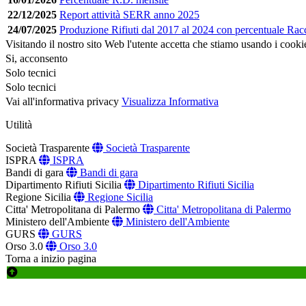
22/12/2025
Report attività SERR anno 2025
24/07/2025
Produzione Rifiuti dal 2017 al 2024 con percentuale Racc
Visitando il nostro sito Web l'utente accetta che stiamo usando i cooki
Si, acconsento
Solo tecnici
Solo tecnici
Vai all'informativa privacy
Visualizza Informativa
Utilità
Società Trasparente
Società Trasparente
ISPRA
ISPRA
Bandi di gara
Bandi di gara
Dipartimento Rifiuti Sicilia
Dipartimento Rifiuti Sicilia
Regione Sicilia
Regione Sicilia
Citta' Metropolitana di Palermo
Citta' Metropolitana di Palermo
Ministero dell'Ambiente
Ministero dell'Ambiente
GURS
GURS
Orso 3.0
Orso 3.0
Torna a inizio pagina