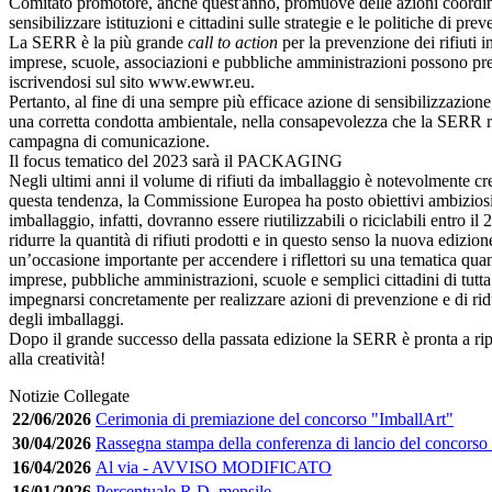
Comitato promotore, anche quest'anno, promuove delle azioni coordina
sensibilizzare istituzioni e cittadini sulle strategie e le politiche di pre
La SERR è la più grande
call to action
per la prevenzione dei rifiuti i
imprese, scuole, associazioni e pubbliche amministrazioni possono pr
iscrivendosi sul sito www.ewwr.eu.
Pertanto, al fine di una sempre più efficace azione di sensibilizzazione,
una corretta condotta ambientale, nella consapevolezza che la SERR r
campagna di comunicazione.
Il focus tematico del 2023 sarà il PACKAGING
Negli ultimi anni il volume di rifiuti da imballaggio è notevolmente cr
questa tendenza, la Commissione Europea ha posto obiettivi ambiziosi: 
imballaggio, infatti, dovranno essere riutilizzabili o riciclabili entro 
ridurre la quantità di rifiuti prodotti e in questo senso la nuova ediz
un’occasione importante per accendere i riflettori su una tematica quan
imprese, pubbliche amministrazioni, scuole e semplici cittadini di tut
impegnarsi concretamente per realizzare azioni di prevenzione e di ridu
degli imballaggi.
Dopo il grande successo della passata edizione la SERR è pronta a r
alla creatività!
Notizie Collegate
22/06/2026
Cerimonia di premiazione del concorso "ImballArt"
30/04/2026
Rassegna stampa della conferenza di lancio del conco
16/04/2026
Al via - AVVISO MODIFICATO
16/01/2026
Percentuale R.D. mensile