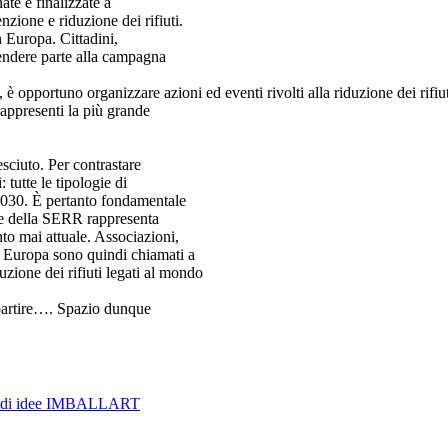
te e finalizzate a
venzione e riduzione dei rifiuti.
n Europa. Cittadini,
endere parte alla campagna
 è opportuno organizzare azioni ed eventi rivolti alla riduzione dei rifiut
appresenti la più grande
esciuto. Per contrastare
tutte le tipologie di
il 2030. È pertanto fondamentale
ione della SERR rappresenta
to mai attuale. Associazioni,
ta Europa sono quindi chiamati a
zione dei rifiuti legati al mondo
ipartire…. Spazio dunque
rso di idee IMBALLART